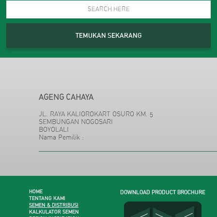
BAMMULYA
BOYOLALI
TEMUKAN SEKARANG
BAROKAH
BOYOLALI
BAROKAH AGUNG
BOYOLALI
AGENG CAHAYA
DADI MAKMUR
JL. RAYA KALIOROKART OSURO KM. 5
SEMBUNGAN NOGOSARI
BOYOLALI
BOYOLALI
Nama Pemilik :
IWAN JAYA
BOYOLALI
KARYA JAYA, TB
BOYOLALI
HOME
DOWNLOAD PRODUCT BROCHURE
TENTANG KAMI
SEMEN & DISTRIBUSI
KALKULATOR SEMEN
MARJIONO